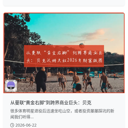
从曼联“黄金右脚”到跨界商业巨头：贝克
很多体育明星退役后迅速坐吃山空，或者投资屡屡踩坑的新
闻我们听得...
2026-06-22