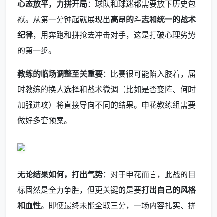
心态放平，力拼开局
：球队和球迷都需要放下历史包
袱。从第一分钟起就展现出
高昂的斗志和统一的战术
纪律
，用奔跑和拼抢去冲击对手，这是打破心理劣势
的第一步。
教练的临场调整至关重要
：比赛很可能陷入胶着，届
时教练的换人选择和战术微调（比如是否变阵、何时
加强进攻）将直接导向不同的结果。申花教练组需要
做好多套预案。
无论结果如何，打出气势
：对于申花而言，此战的目
标固然是全力争胜，但更关键的是要
打出自己的风格
和血性
。即使最终未能全取三分，一场内容扎实、拼