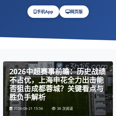
手机App
网页版
2026中超赛事前瞻：历史战绩
不占优，上海申花全力出击能
否狙击成都蓉城？关键看点与
胜负手解析
2026-06-21 15:56
36 次阅读