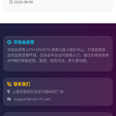
2026-08-06
华体会体育
华体会体育 (HTH SPORTS) 体育与真人娱乐中心，打造极致安
全的加密竞猜环境。支持全平台访问官网入口，通过华体会体育
APP随时掌握足球、篮球、电竞对决，参与更快捷。
联系我们
上海市静安区延安中路88号广场
support@s3h1i5.com