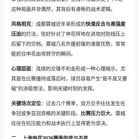
这种局面并非偶然，其背后有清晰的战术逻辑。
风格相克
：成都蓉城近年来形成的
快速反击与高强度
压迫
的打法，恰好针对了申花阵地在进攻时防线压上
后留下的空档。蓉城几名外援前锋的速度优势，常常
能抓住申花由攻转守的瞬间。
心理层面
：连续的交锋不利会形成一种心理暗示，尤
其是在比赛僵持或落后时，球员容易产生“是不是又要
输”的消极想法，影响关键时刻的发挥。
关键场次定位
：过去几个赛季，双方交手往往发生在
争冠或争亚冠资格的关键阶段，
比赛压力巨大
，蓉城
往往在抗压能力和战术执行上显得更为坚决。
二、 上海申花2026赛季的变与不变