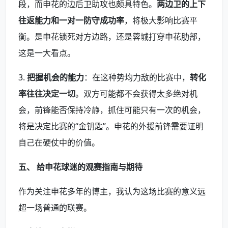
段，而申花的边后卫助攻也颇具特色。
两边卫的上下
往返能力和一对一防守成功率
，将极大影响比赛平
衡。是申花锁死对方边路，还是蓉城打穿申花肋部，
这是一大看点。
3.
把握机会的能力
：在这种势均力敌的比赛中，
转化
率往往决定一切
。双方可能都不会获得太多绝对机
会，前锋能否保持冷静，抓住可能只有一次的机会，
将是决定比赛的“金钥匙”。申花的外援前锋需要证明
自己在硬仗中的价值。
五、 给申花球迷的观赛指南与期待
作为关注申花多年的博主，我认为这场比赛的意义远
超一场普通的联赛。