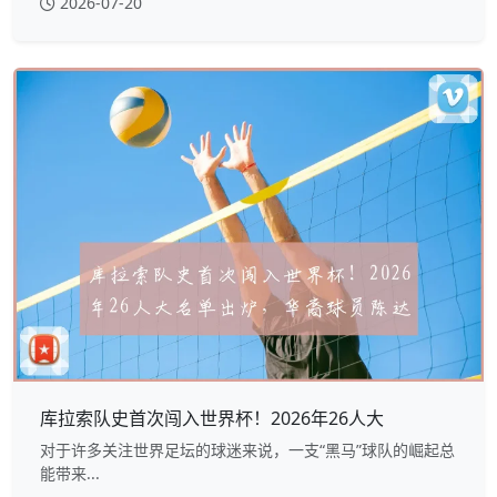
2026-07-20
库拉索队史首次闯入世界杯！2026年26人大
对于许多关注世界足坛的球迷来说，一支“黑马”球队的崛起总
能带来...