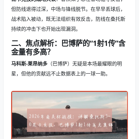
但防线退得过深，中场与锋线脱节。在早早丢球后，
战术陷入被动，既无法组织有效反击，防线在桑托斯
持续的冲击下也开始出现漏洞。
二、焦点解析：巴博萨的“1射1传”含
金量有多高？
马科斯-莱昂纳多
（巴博萨）无疑是本场最耀眼的明
星，但他的贡献远不止数据表上的一球一助。