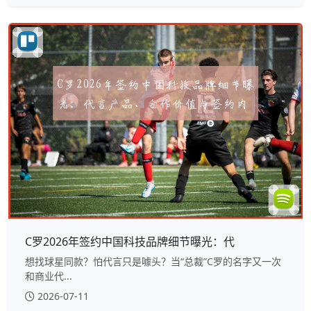
C罗2026年签约中国科技品牌细节曝光：代
想找球星同款？怕代言只是噱头？当“总裁”C罗的名字又一次
和商业代...
2026-07-11