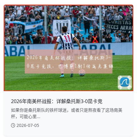
2026年南美杯战报：详解桑托斯3-0昆卡竞
如果你是桑托斯队的铁杆球迷，或者只是熬夜看了这场南美
杯，可能心里...
2026-07-05