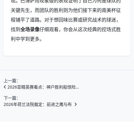
现。巴博萨用现象级的表现证明了自己为何是球队的
关键先生，而团队的胜利则为他们接下来的南美杯征
程铺平了道路。对于想回味比赛或研究战术的球迷，
找到
全场录像
仔细观看，你会从这次经典的控场式胜
利中学到更多。
上一篇：
2026亚精英赛看点：神户胜利船惊险…
下一篇：
2026年荷兰法院裁定：前进之鹰与布