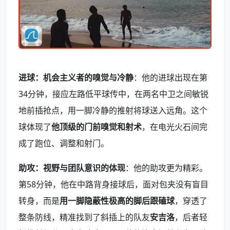
进球：机会主义者的嗅觉与冷静
：他的进球出现在第
34分钟，接应左路低平球传中，在两名中卫之间敏锐
地前插抢点，用一脚冷静的推射将球送入远角。这个
球体现了
他顶级的门前嗅觉和射术
，在电光火石间完
成了跑位、调整和射门。
助攻：视野与团队意识的体现
：他的助攻更为精彩。
第58分钟，他在中路背身接球后，面对包夹没有盲目
转身，而是
用一脚隐蔽性极高的脚后跟磕球
，穿透了
整条防线，精准找到了斜插上的队友
安吉洛
，后者轻