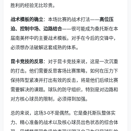
胜利的经验无比珍贵。
战术模板的确立
：本场比赛的战术打法——
高位压
迫、控制中场、边路结合
——很可能成为桑托斯在本
届南美杯中的主要战术模板。对手在今后的交锋中，
必须想办法破解这套成熟的体系。
昆卡竞技的反思
：对于昆卡竞技来说，这是一次沉重
的打击。他们需要反思客场比赛策略，如何在压力下
保持阵型紧凑并打出有效的反击，将是他们后续比赛
需要解决的课题。球队的防守组织，特别是对边路和
对方核心球员的限制，必须得到加强。
总的来说，这场3-0不是偶然。它是桑托斯队整体实
力、精心准备的战术以及核心球员出色状态的综合体