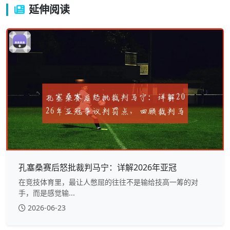
延伸阅读
孔塞桑赛后怒批裁判马宁：详解2026年亚冠
在竞技体育里，最让人憋屈的往往不是输给技高一筹的对
手，而是感觉输...
2026-06-23