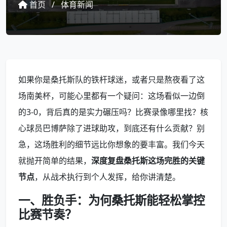
首页
/
体育新闻
如果你是桑托斯队的铁杆球迷，或者只是熬夜看了这
场南美杯，可能心里都有一个疑问：这场看似一边倒
的3-0，背后真的是实力碾压吗？比赛录像哪里找？核
心球员巴博萨除了进球助攻，到底还有什么贡献？别
急，这场胜利的细节远比你想象的要丰富。我们今天
就抛开简单的结果，
深度复盘桑托斯这场完胜的关键
节点
，从战术执行到个人发挥，给你讲清楚。
一、胜负手：为何桑托斯能轻松掌控
比赛节奏？