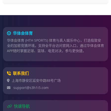
华体会体育
华体会体育 (HTH SPORTS) 体育与真人娱乐中心，打造极致安
全的加密竞猜环境。支持全平台访问官网入口，通过华体会体育
APP随时掌握足球、篮球、电竞对决，参与更快捷。
联系我们
上海市静安区延安中路88号广场
support@s3h1i5.com
快速导航