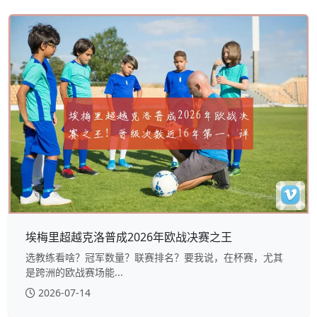
埃梅里超越克洛普成2026年欧战决赛之王
选教练看啥？冠军数量？联赛排名？要我说，在杯赛，尤其
是跨洲的欧战赛场能...
2026-07-14